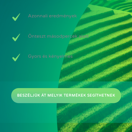
Azonnali eredmények
Önteszt másodpercek alatt
Gyors és kényelmes
BESZÉLJÜK ÁT MELYIK TERMÉKEK SEGÍTHETNEK