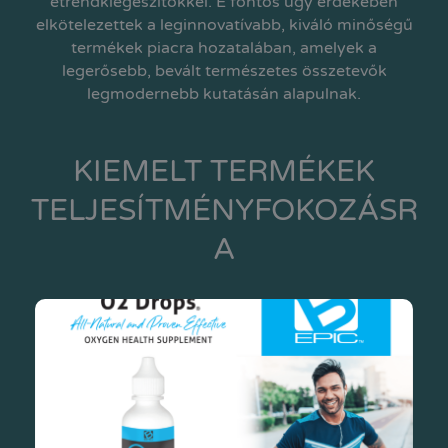
étrendkiegészítőkkel. E fontos ügy érdekében
elkötelezettek a leginnovatívabb, kiváló minőségű
termékek piacra hozatalában, amelyek a
legerősebb, bevált természetes összetevők
legmodernebb kutatásán alapulnak.
KIEMELT TERMÉKEK
TELJESÍTMÉNYFOKOZÁSR
A