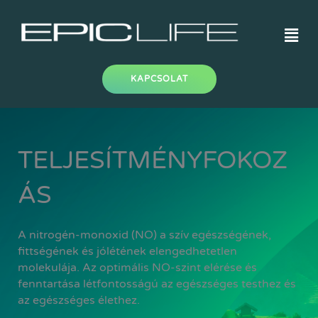
Skip
to
Men
content
KAPCSOLAT
TELJESÍTMÉNYFOKOZ
ÁS
A nitrogén-monoxid (NO) a szív egészségének,
fittségének és jólétének elengedhetetlen
molekulája. Az optimális NO-szint elérése és
fenntartása létfontosságú az egészséges testhez és
az egészséges élethez.