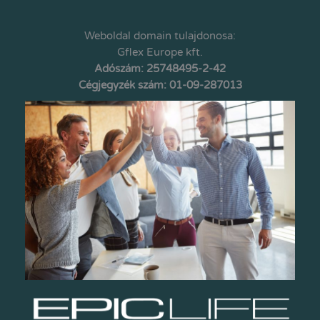
Weboldal domain tulajdonosa:
Gflex Europe kft.
Adószám: 25748495-2-42
Cégjegyzék szám: 01-09-287013