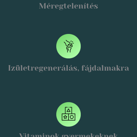
Méregtelenítés
Izületregenerálás, fájdalmakra
Vitaminok gyermekeknek