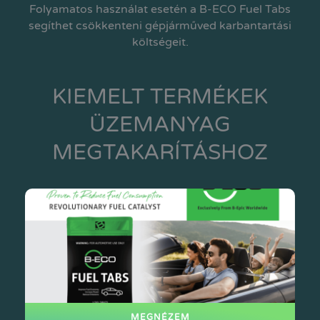
Folyamatos használat esetén a B-ECO Fuel Tabs
segíthet csökkenteni gépjárműved karbantartási
költségeit.
KIEMELT TERMÉKEK
ÜZEMANYAG
MEGTAKARÍTÁSHOZ
MEGNÉZEM