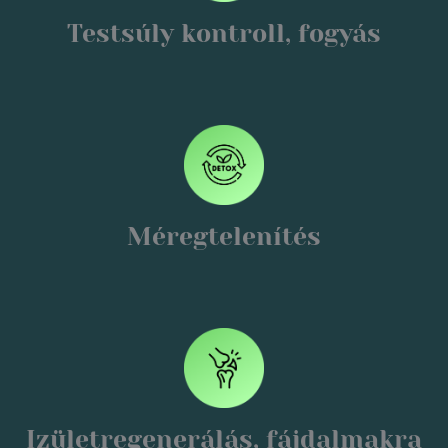
Testsúly kontroll, fogyás
Méregtelenítés
Izületregenerálás, fájdalmakra