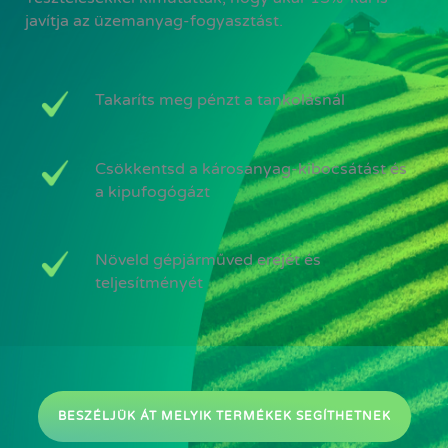
javítja az üzemanyag-fogyasztást.
Takaríts meg pénzt a tankolásnál
Csökkentsd a károsanyag-kibocsátást és
a kipufogógázt
Növeld gépjárműved erejét és
teljesítményét
BESZÉLJÜK ÁT MELYIK TERMÉKEK SEGÍTHETNEK