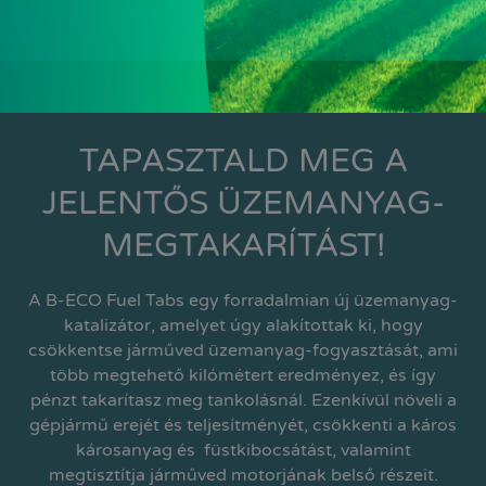
TAPASZTALD MEG A
JELENTŐS ÜZEMANYAG-
MEGTAKARÍTÁST!
A B-ECO Fuel Tabs egy forradalmian új üzemanyag-
katalizátor, amelyet úgy alakítottak ki, hogy
csökkentse járműved üzemanyag-fogyasztását, ami
több megtehető kilómétert eredményez, és így
pénzt takarítasz meg tankolásnál. Ezenkívül növeli a
gépjármű erejét és teljesítményét, csökkenti a káros
károsanyag és füstkibocsátást, valamint
megtisztítja járműved motorjának belső részeit.