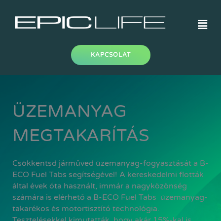
Skip
to
Men
content
KAPCSOLAT
ÜZEMANYAG
MEGTAKARÍTÁS
Csökkentsd járműved üzemanyag-fogyasztását a B-
ECO Fuel Tabs segítségével! A kereskedelmi flották
által évek óta használt, immár a nagyközönség
számára is elérhető a B-ECO Fuel Tabs üzemanyag-
takarékos és motortisztító technológia.
Tesztelésekkel kimutatták, hogy akár 15%-kal is