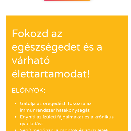
Fokozd az
egészségedet és a
várható
élettartamodat!
ELŐNYÖK:
Gátolja az öregedést, fokozza az
immunrendszer hatékonyságát
Enyhíti az ízületi fájdalmakat és a krónikus
gyulladást
Segít megőrizni a csontok és az ízületek