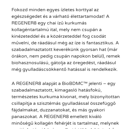
Fokozd minden egyes ízletes korttyal az
egészségedet és a várható élettartamodat! A
REGENER8 egy chai ízű kurkumás
kollagéntartalmú ital, mely nem csupán a
kinézeteddel és a közérzeteddel fog csodát
művelni, de ráadásul még az íze is fantasztikus. A
szabadalmaztatott keverékünk gyorsan hat (már
órákon, nem pedig csupán napokon belül), remek
biohasznosulású, gátolja az öregedést, ráadásul
még gyulladáscsökkentő hatással is rendelkezik.
A REGENER8 alapját a BioBDMC™ jelenti – egy
szabadalmaztatott, kimagasló hatásfokú,
természetes kurkuma kivonat, mely bizonyítottan
csillapítja a szisztémás gyulladással összefüggő
fájdalmakat, duzzanatokat, és más gyakori
panaszokat. A REGENER8 emellett kiváló
minőségű kollagén fehérjét is tartalmaz, melynek