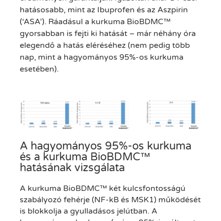
hatásosabb, mint az Ibuprofen és az Aszpirin
(‘ASA’). Ráadásul a kurkuma BioBDMC™
gyorsabban is fejti ki hatását – már néhány óra
elegendő a hatás eléréséhez (nem pedig több
nap, mint a hagyományos 95%-os kurkuma
esetében).
A hagyományos 95%-os kurkuma
és a kurkuma BioBDMC™
hatásának vizsgálata
A kurkuma BioBDMC™ két kulcsfontosságú
szabályozó fehérje (NF-kB és MSK1) működését
is blokkolja a gyulladásos jelútban. A