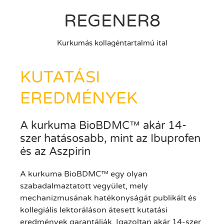
REGENER8
Kurkumás kollagéntartalmú ital
KUTATÁSI
EREDMÉNYEK
A kurkuma BioBDMC™ akár 14-
szer hatásosabb, mint az Ibuprofen
és az Aszpirin
A kurkuma BioBDMC™ egy olyan
szabadalmaztatott vegyület, mely
mechanizmusának hatékonyságát publikált és
kollegiális lektoráláson átesett kutatási
eredmények garantálják. Igazoltan akár 14-szer