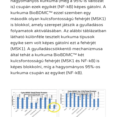
hagyományos kurkuma (még a 95%-is változat
is) csupán ezek egyikét (NF-kB) képes gátolni. A
kurkuma BioBDMC™ ezzel szemben egy
második olyan kulcsfontosságú fehérjét (MSK1)
is blokkol, amely szerepet játszik a gyulladásos
folyamatok aktiválásában. Az alábbi táblázatban
látható különféle tesztelt kurkuma típusok
egyike sem volt képes gátolni ezt a fehérjét
(MSK1). A gyulladáscsökkentő mechanizmusa
által tehát a kurkuma BioBDMC™ két
kulcsfontosságú fehérjét (MSK1 és NF-kB) is
képes blokkolni, míg a hagyományos 95%-os
kurkuma csupán az egyiket (NF-kB).