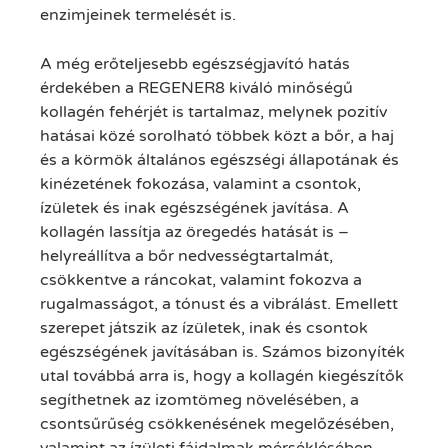
enzimjeinek termelését is.
A még erőteljesebb egészségjavító hatás
érdekében a REGENER8 kiváló minőségű
kollagén fehérjét is tartalmaz, melynek pozitív
hatásai közé sorolható többek közt a bőr, a haj
és a körmök általános egészségi állapotának és
kinézetének fokozása, valamint a csontok,
ízületek és inak egészségének javítása. A
kollagén lassítja az öregedés hatását is –
helyreállítva a bőr nedvességtartalmát,
csökkentve a ráncokat, valamint fokozva a
rugalmasságot, a tónust és a vibrálást. Emellett
szerepet játszik az ízületek, inak és csontok
egészségének javításában is. Számos bizonyíték
utal továbbá arra is, hogy a kollagén kiegészítők
segíthetnek az izomtömeg növelésében, a
csontsűrűség csökkenésének megelőzésében,