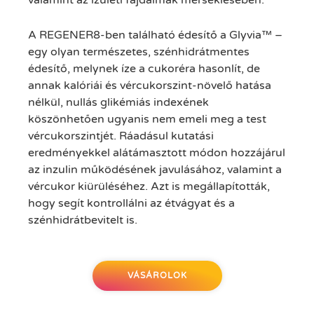
valamint az ízületi fájdalmak mérséklésében.
A REGENER8-ben található édesítő a Glyvia™ –
egy olyan természetes, szénhidrátmentes
édesítő, melynek íze a cukoréra hasonlít, de
annak kalóriái és vércukorszint-növelő hatása
nélkül, nullás glikémiás indexének
köszönhetően ugyanis nem emeli meg a test
vércukorszintjét. Ráadásul kutatási
eredményekkel alátámasztott módon hozzájárul
az inzulin működésének javulásához, valamint a
vércukor kiürüléséhez. Azt is megállapították,
hogy segít kontrollálni az étvágyat és a
szénhidrátbevitelt is.
VÁSÁROLOK