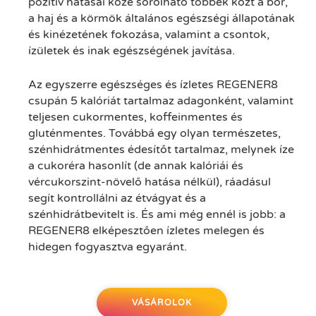
pozitív hatásai közé sorolható többek közt a bőr,
a haj és a körmök általános egészségi állapotának
és kinézetének fokozása, valamint a csontok,
ízületek és inak egészségének javítása.
Az egyszerre egészséges és ízletes REGENER8
csupán 5 kalóriát tartalmaz adagonként, valamint
teljesen cukormentes, koffeinmentes és
gluténmentes. Továbbá egy olyan természetes,
szénhidrátmentes édesítőt tartalmaz, melynek íze
a cukoréra hasonlít (de annak kalóriái és
vércukorszint-növelő hatása nélkül), ráadásul
segít kontrollálni az étvágyat és a
szénhidrátbevitelt is. És ami még ennél is jobb: a
REGENER8 elképesztően ízletes melegen és
hidegen fogyasztva egyaránt.
VÁSÁROLOK