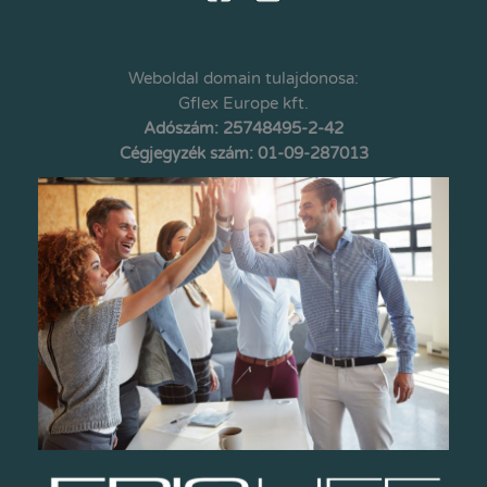
Weboldal domain tulajdonosa:
Gflex Europe kft.
Adószám: 25748495-2-42
Cégjegyzék szám: 01-09-287013