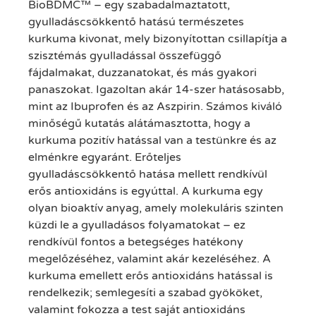
BioBDMC™ – egy szabadalmaztatott,
gyulladáscsökkentő hatású természetes
kurkuma kivonat, mely bizonyítottan csillapítja a
szisztémás gyulladással összefüggő
fájdalmakat, duzzanatokat, és más gyakori
panaszokat. Igazoltan akár 14-szer hatásosabb,
mint az Ibuprofen és az Aszpirin. Számos kiváló
minőségű kutatás alátámasztotta, hogy a
kurkuma pozitív hatással van a testünkre és az
elménkre egyaránt. Erőteljes
gyulladáscsökkentő hatása mellett rendkívül
erős antioxidáns is egyúttal. A kurkuma egy
olyan bioaktív anyag, amely molekuláris szinten
küzdi le a gyulladásos folyamatokat – ez
rendkívül fontos a betegséges hatékony
megelőzéséhez, valamint akár kezeléséhez. A
kurkuma emellett erős antioxidáns hatással is
rendelkezik; semlegesíti a szabad gyököket,
valamint fokozza a test saját antioxidáns