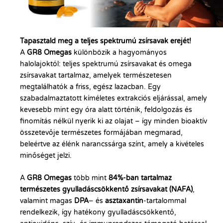
Tapasztald meg a teljes spektrumú zsírsavak erejét!
A
GR8 Omegas
különbözik a hagyományos
halolajoktól: teljes spektrumú zsírsavakat és omega
zsírsavakat tartalmaz, amelyek természetesen
megtalálhatók a friss, egész lazacban. Egy
szabadalmaztatott kíméletes extrakciós eljárással, amely
kevesebb mint egy óra alatt történik, feldolgozás és
finomítás nélkül nyerik ki az olajat – így minden bioaktív
összetevője természetes formájában megmarad,
beleértve az élénk narancssárga színt, amely a kivételes
minőséget jelzi.
A
GR8 Omegas
több mint
84%-ban tartalmaz
természetes gyulladáscsökkentő zsírsavakat (NAFA)
,
valamint magas
DPA
– és
asztaxantin
-tartalommal
rendelkezik, így hatékony gyulladáscsökkentő,