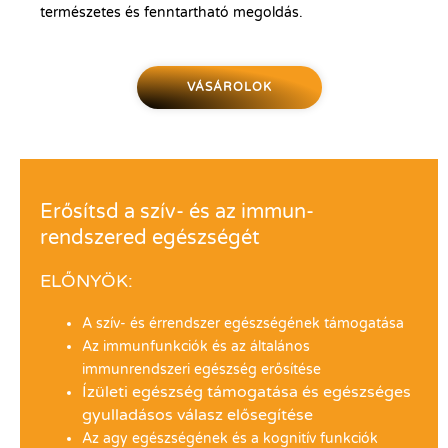
természetes és fenntartható megoldás.
VÁSÁROLOK
Erősítsd a szív- és az immun-
rendszered egészségét
ELŐNYÖK:
A szív- és érrendszer egészségének támogatása
Az immunfunkciók és az általános
immunrendszeri egészség erősítése
Ízületi egészség támogatása és egészséges
gyulladásos válasz elősegítése
Az agy egészségének és a kognitív funkciók