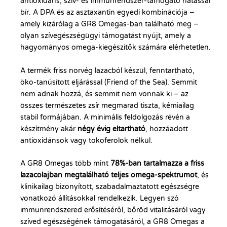
antioxidáns, szív- és immunrendszer-támogató hatással
bír. A DPA és az asztaxantin egyedi kombinációja –
amely kizárólag a GR8 Omegas-ban található meg –
olyan szívegészségügyi támogatást nyújt, amely a
hagyományos omega-kiegészítők számára elérhetetlen.
A termék friss norvég lazacból készül, fenntartható,
öko-tanúsított eljárással (Friend of the Sea). Semmit
nem adnak hozzá, és semmit nem vonnak ki – az
összes természetes zsír megmarad tiszta, kémiailag
stabil formájában. A minimális feldolgozás révén a
készítmény akár
négy évig eltartható
, hozzáadott
antioxidánsok vagy tokoferolok nélkül.
A GR8 Omegas több mint
78%-ban tartalmazza a friss
lazacolajban megtalálható teljes omega-spektrumot
, és
klinikailag bizonyított, szabadalmaztatott egészségre
vonatkozó állításokkal rendelkezik. Legyen szó
immunrendszered erősítéséről, bőröd vitalitásáról vagy
szíved egészségének támogatásáról, a GR8 Omegas a