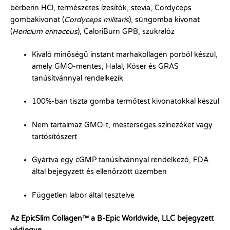
berberin HCl, természetes ízesítők, stevia, Cordyceps
gombakivonat (
Cordyceps militaris
), süngomba kivonat
(
Hericium erinaceus
), CaloriBurn GP®, szukralóz
Kiváló minőségű instant marhakollagén porból készül,
amely GMO-mentes, Halal, Kóser és GRAS
tanúsítvánnyal rendelkezik
100%-ban tiszta gomba termőtest kivonatokkal készül
Nem tartalmaz GMO-t, mesterséges színezéket vagy
tartósítószert
Gyártva egy cGMP tanúsítvánnyal rendelkező, FDA
által bejegyzett és ellenőrzött üzemben
Független labor által tesztelve
Az EpicSlim Collagen™ a B-Epic Worldwide, LLC bejegyzett