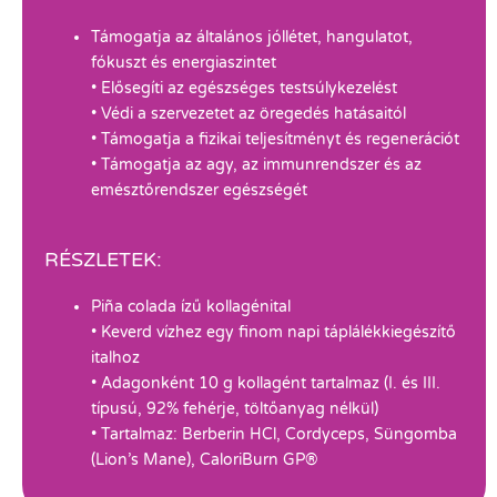
Támogatja az általános jóllétet, hangulatot,
fókuszt és energiaszintet
• Elősegíti az egészséges testsúlykezelést
• Védi a szervezetet az öregedés hatásaitól
• Támogatja a fizikai teljesítményt és regenerációt
• Támogatja az agy, az immunrendszer és az
emésztőrendszer egészségét
RÉSZLETEK:
Piña colada ízű kollagénital
• Keverd vízhez egy finom napi táplálékkiegészítő
italhoz
• Adagonként 10 g kollagént tartalmaz (I. és III.
típusú, 92% fehérje, töltőanyag nélkül)
• Tartalmaz: Berberin HCl, Cordyceps, Süngomba
(Lion’s Mane), CaloriBurn GP®