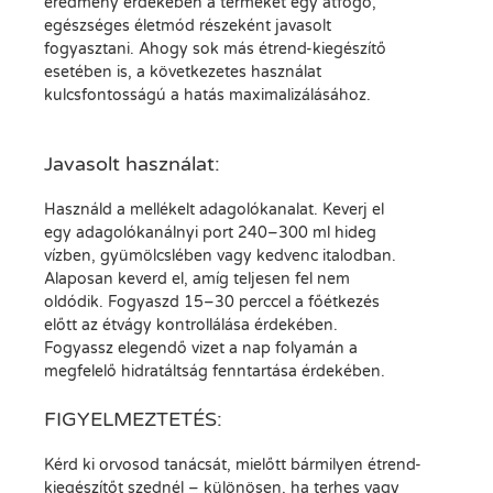
eredmény érdekében a terméket egy átfogó,
egészséges életmód részeként javasolt
fogyasztani. Ahogy sok más étrend-kiegészítő
esetében is, a következetes használat
kulcsfontosságú a hatás maximalizálásához.
Javasolt használat:
Használd a mellékelt adagolókanalat. Keverj el
egy adagolókanálnyi port 240–300 ml hideg
vízben, gyümölcslében vagy kedvenc italodban.
Alaposan keverd el, amíg teljesen fel nem
oldódik. Fogyaszd 15–30 perccel a főétkezés
előtt az étvágy kontrollálása érdekében.
Fogyassz elegendő vizet a nap folyamán a
megfelelő hidratáltság fenntartása érdekében.
FIGYELMEZTETÉS:
Kérd ki orvosod tanácsát, mielőtt bármilyen étrend-
kiegészítőt szednél – különösen, ha terhes vagy