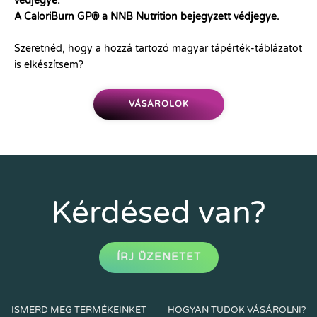
védjegye.
A CaloriBurn GP® a NNB Nutrition bejegyzett védjegye.
Szeretnéd, hogy a hozzá tartozó magyar tápérték-táblázatot
is elkészítsem?
VÁSÁROLOK
Kérdésed van?
ÍRJ ÜZENETET
ISMERD MEG TERMÉKEINKET
HOGYAN TUDOK VÁSÁROLNI?