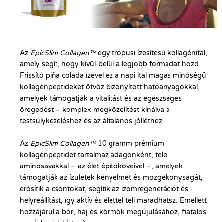
Az
EpicSlim Collagen™
egy trópusi ízesítésű kollagénital,
amely segít, hogy kívül-belül a legjobb formádat hozd.
Frissítő piña colada ízével ez a napi ital magas minőségű
kollagénpeptideket ötvöz bizonyított hatóanyagokkal,
amelyek támogatják a vitalitást és az egészséges
öregedést – komplex megközelítést kínálva a
testsúlykezeléshez és az általános jólléthez.
Az
EpicSlim Collagen™
10 gramm prémium
kollagénpeptidet tartalmaz adagonként, tele
aminosavakkal – az élet építőköveivel –, amelyek
támogatják az ízületek kényelmét és mozgékonyságát,
erősítik a csontokat, segítik az izomregenerációt és -
helyreállítást, így aktív és élettel teli maradhatsz. Emellett
hozzájárul a bőr, haj és körmök megújulásához, fiatalos