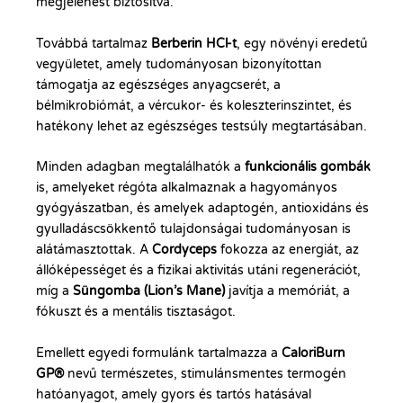
megjelenést biztosítva.
Továbbá tartalmaz
Berberin HCl-t
, egy növényi eredetű
vegyületet, amely tudományosan bizonyítottan
támogatja az egészséges anyagcserét, a
bélmikrobiómát, a vércukor- és koleszterinszintet, és
hatékony lehet az egészséges testsúly megtartásában.
Minden adagban megtalálhatók a
funkcionális gombák
is, amelyeket régóta alkalmaznak a hagyományos
gyógyászatban, és amelyek adaptogén, antioxidáns és
gyulladáscsökkentő tulajdonságai tudományosan is
alátámasztottak. A
Cordyceps
fokozza az energiát, az
állóképességet és a fizikai aktivitás utáni regenerációt,
míg a
Süngomba (Lion’s Mane)
javítja a memóriát, a
fókuszt és a mentális tisztaságot.
Emellett egyedi formulánk tartalmazza a
CaloriBurn
GP®
nevű természetes, stimulánsmentes termogén
hatóanyagot, amely gyors és tartós hatásával