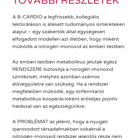
TOVÁBBI RÉSZLETEK
A B-CARDIO a legfrissebb, kollegiális
lektoráláson is átesett tudományos ismereteken
alapul – egy szakértők által egységesen
elfogadott modellen azt illetően, hogy miként
működik a nitrogén-monoxid az emberi testben.
Az emberi testben metabolikus jelutak egész
RENDSZERE biztosítja a nitrogén-monoxid
szintézisét, melyhez azonban számos
elővegyületre van szükség. Ha a rendszer
megfelelően működik, egy önfenntartó
metabolikus kooperációként erőteljes pozitív
hatással van az egészségünkre.
A PROBLÉMÁT az jelenti, hogy a nyugati
iparosodott társadalmakban sokaknál a
nitrogén-monoxid rendszer jelentős része nem