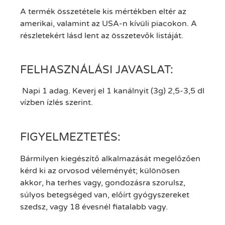
A termék összetétele kis mértékben eltér az
amerikai, valamint az USA-n kívüli piacokon. A
részletekért lásd lent az összetevők listáját.
FELHASZNÁLÁSI JAVASLAT:
Napi 1 adag. Keverj el 1 kanálnyit (3g) 2,5-3,5 dl
vízben ízlés szerint.
FIGYELMEZTETÉS:
Bármilyen kiegészítő alkalmazását megelőzően
kérd ki az orvosod véleményét; különösen
akkor, ha terhes vagy, gondozásra szorulsz,
súlyos betegséged van, előírt gyógyszereket
szedsz, vagy 18 évesnél fiatalabb vagy.