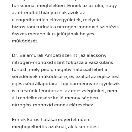
funkcionál megfelelően. Ennek az az oka, hogy
az étrendből hiányoznak azok az
elengedhetetlen elővegyületek, melyek
biztosítani tudnák a nitrogén-monoxid szintézis
összes metabolikus jelútjának helyes
működését.
Dr. Balamurali Ambati szerint „az alacsony
nitrogén-monoxid szint fokozza a vaszkuláris
tónust, mely pedig negatív hatással lehet a
véredények működésére, és ezáltal az egész test
egészségi állapotára”. Így bármennyire igyekszik
is a testünk fenntartani az egészségünket, nem
áll rendelkezésére kellő mennyiségben
nitrogén-monoxid ennek eléréséhez.
Ennek káros hatásai egyértelműen
megfigyelhetők azoknál, akik keringési