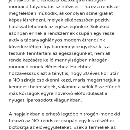
monoxid folyamatos szintézisét – ha ez a rendszer
megfelelően működik, akkor olyan szinergiákat
képes létrehozni, melyek elképesztően pozitív
hatással lehetnek az egészségünkre. Sokaknál
azonban ennek a rendszernek csupán egy része
aktív a tápanyaghiányos modern étrendünk
következtében. Így bármennyire igyekszik is a
testünk fenntartani az egészségünket, nem áll
rendelkezésére kellő mennyiségben nitrogén-
monoxid ennek eléréséhez. Ha ehhez
hozzávesszük azt a tényt is, hogy 30 éves kor után
a NO szintje csökkenni kezd, máris megérthetjük a
keringési betegségek, valamint a velük összefüggő
más kórságok egyre növekvő előfordulását a
nyugati iparosodott világunkban.
A napjainkban elérhető legtöbb nitrogén-monoxid
fokozó az NO-rendszer csupán egy kis részéhez
biztosítja az elővegyületeket. Ezek a termékek az