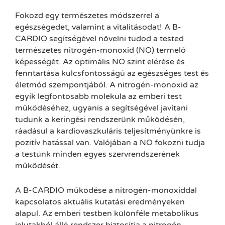
Fokozd egy természetes módszerrel a
egészségedet, valamint a vitalitásodat! A B-
CARDIO segítségével növelni tudod a tested
természetes nitrogén-monoxid (NO) termelő
képességét. Az optimális NO szint elérése és
fenntartása kulcsfontosságú az egészséges test és
életmód szempontjából. A nitrogén-monoxid az
egyik legfontosabb molekula az emberi test
működéséhez, ugyanis a segítségével javítani
tudunk a keringési rendszerünk működésén,
ráadásul a kardiovaszkuláris teljesítményünkre is
pozitív hatással van. Valójában a NO fokozni tudja
a testünk minden egyes szervrendszerének
működését.
A B-CARDIO működése a nitrogén-monoxiddal
kapcsolatos aktuális kutatási eredményeken
alapul. Az emberi testben különféle metabolikus
jelutakból álló rendszer biztosítja a nitrogén-