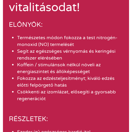
vitalitásodat!
ELŐNYÖK:
Természetes módon fokozza a test nitrogén-
monoxid (NO) termelését
Segít az egészséges vérnyomás és keringési
rendszer elérésében
Koffein / stimulánsok nélkül növeli az
energiaszintet és állóképességet
Fokozza az edzésteljesítményt; kiváló edzés
előtti felpörgető hatás
Csökkenti az izomlázat, elősegíti a gyorsabb
regenerációt
RÉSZLETEK:
Szeder ízű egészséges kardió ital