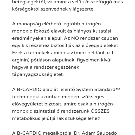
betegségektől, valamint a velük összefüggő más
kórságoktól szenvednek világszerte.
A manapság elérhető legtöbb nitrogén-
monoxid fokozó elavult és hiányos kutatási
eredményeken alapul. Az NO rendszer csupán
egy kis részéhez biztosítják az elővegyületeket.
Ezek a termékek aminosav (mint például az L-
arginin) pótláson alapulnak, figyelmen kívül
hagyva a rendszer egészének
tápanyagszükségletét.
A B-CARDIO alapját jelentő System Standard™
technológia azonban minden szükséges
elővegyületet biztosít, amire csak a nitrogén-
monoxid szintetizáló rendszerünk ÖSSZES
metabolikus jelútjának szüksége lehet!
A B-CARDIO megalkotója, Dr. Adam Saucedo