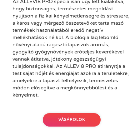
Az ALLEVI8 PRO speciálisan úgy lett kialakítva,
hogy biztonságos, természetes megoldást
nyújtson a fizikai kényelmetlenségre és stresszre,
a káros vagy mérgező összetevőket tartalmazó
termékek használatából eredő negatív
mellékhatások nélkül. A biológiailag lebomló
növényi alapú ragasztótapaszok aromás,
gyógyító gyógynövények erőteljes keverékével
vannak átitatva, jótékony egészségügyi
tulajdonságokkal. Az ALLEVI8 PRO átirányítja a
test saját hőjét és energiáját azokra a területekre,
amelyekre a tapaszt felhelyezik, természetes
módon elősegítve a megkönnyebbülést és a
kényelmet.
VÁSÁROLOK