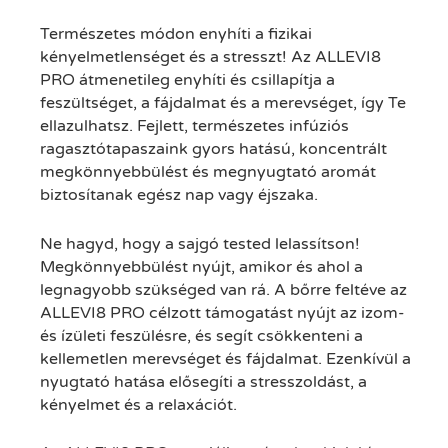
Természetes módon enyhíti a fizikai
kényelmetlenséget és a stresszt! Az ALLEVI8
PRO átmenetileg enyhíti és csillapítja a
feszültséget, a fájdalmat és a merevséget, így Te
ellazulhatsz. Fejlett, természetes infúziós
ragasztótapaszaink gyors hatású, koncentrált
megkönnyebbülést és megnyugtató aromát
biztosítanak egész nap vagy éjszaka.
Ne hagyd, hogy a sajgó tested lelassítson!
Megkönnyebbülést nyújt, amikor és ahol a
legnagyobb szükséged van rá. A bőrre feltéve az
ALLEVI8 PRO célzott támogatást nyújt az izom-
és ízületi feszülésre, és segít csökkenteni a
kellemetlen merevséget és fájdalmat. Ezenkívül a
nyugtató hatása elősegíti a stresszoldást, a
kényelmet és a relaxációt.