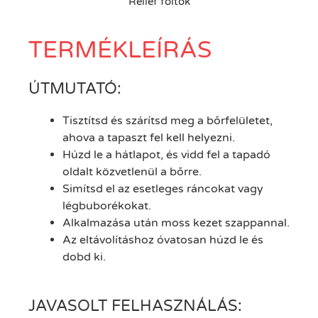
Relief foltok
TERMÉKLEÍRÁS
ÚTMUTATÓ:
Tisztítsd és szárítsd meg a bőrfelületet,
ahova a tapaszt fel kell helyezni.
Húzd le a hátlapot, és vidd fel a tapadó
oldalt közvetlenül a bőrre.
Simítsd el az esetleges ráncokat vagy
légbuborékokat.
Alkalmazása után moss kezet szappannal.
Az eltávolításhoz óvatosan húzd le és
dobd ki.
JAVASOLT FELHASZNÁLÁS: