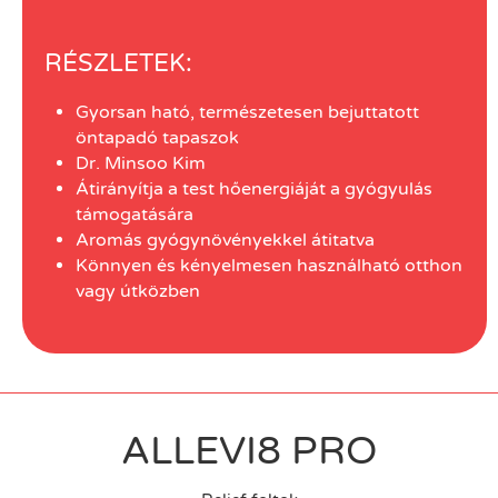
RÉSZLETEK:
Gyorsan ható, természetesen bejuttatott
öntapadó tapaszok
Dr. Minsoo Kim
Átirányítja a test hőenergiáját a gyógyulás
támogatására
Aromás gyógynövényekkel átitatva
Könnyen és kényelmesen használható otthon
vagy útközben
ALLEVI8 PRO